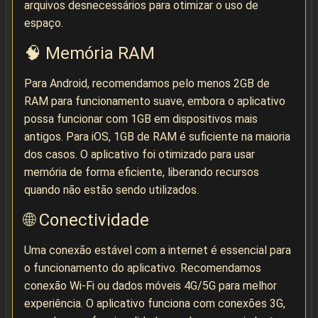
arquivos desnecessários para otimizar o uso de
espaço.
🧠 Memória RAM
Para Android, recomendamos pelo menos 2GB de
RAM para funcionamento suave, embora o aplicativo
possa funcionar com 1GB em dispositivos mais
antigos. Para iOS, 1GB de RAM é suficiente na maioria
dos casos. O aplicativo foi otimizado para usar
memória de forma eficiente, liberando recursos
quando não estão sendo utilizados.
🌐 Conectividade
Uma conexão estável com a internet é essencial para
o funcionamento do aplicativo. Recomendamos
conexão Wi-Fi ou dados móveis 4G/5G para melhor
experiência. O aplicativo funciona com conexões 3G,