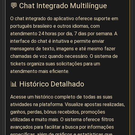
💬 Chat Integrado Multilíngue
O chat integrado do aplicativo oferece suporte em
português brasileiro e outros idiomas, com
atendimento 24 horas por dia, 7 dias por semana. A
interface do chat é intuitiva e permite enviar
mensagens de texto, imagens e até mesmo fazer
chamadas de voz quando necessário. O sistema de
tickets organiza suas solicitações para um
atendimento mais eficiente.
📊 Histórico Detalhado
Acesse um histórico completo de todas as suas
atividades na plataforma. Visualize apostas realizadas,
ganhos, perdas, bônus recebidos, promoções
utilizadas e muito mais. O sistema oferece filtros
avançados para facilitar a busca por informações
específicas, além de gráficos e estatísticas que