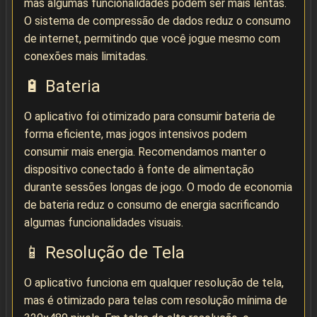
mas algumas funcionalidades podem ser mais lentas.
O sistema de compressão de dados reduz o consumo
de internet, permitindo que você jogue mesmo com
conexões mais limitadas.
🔋 Bateria
O aplicativo foi otimizado para consumir bateria de
forma eficiente, mas jogos intensivos podem
consumir mais energia. Recomendamos manter o
dispositivo conectado à fonte de alimentação
durante sessões longas de jogo. O modo de economia
de bateria reduz o consumo de energia sacrificando
algumas funcionalidades visuais.
📱 Resolução de Tela
O aplicativo funciona em qualquer resolução de tela,
mas é otimizado para telas com resolução mínima de