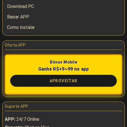
Download PC
Baixar APP
Como Instalar
Oferta APP
Bônus Mobile
Ganhe R$+9~99 no app
APROVEITAR
Suporte APP
APP:
24/7 Online