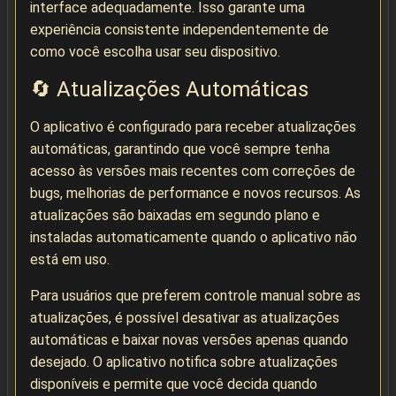
interface adequadamente. Isso garante uma
experiência consistente independentemente de
como você escolha usar seu dispositivo.
🔄 Atualizações Automáticas
O aplicativo é configurado para receber atualizações
automáticas, garantindo que você sempre tenha
acesso às versões mais recentes com correções de
bugs, melhorias de performance e novos recursos. As
atualizações são baixadas em segundo plano e
instaladas automaticamente quando o aplicativo não
está em uso.
Para usuários que preferem controle manual sobre as
atualizações, é possível desativar as atualizações
automáticas e baixar novas versões apenas quando
desejado. O aplicativo notifica sobre atualizações
disponíveis e permite que você decida quando