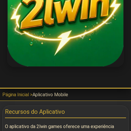
Instalar
🌐 Social & Contato
📱 Telegram
📘 Facebook
Página Inicial
Aplicativo Mobile
Recursos do Aplicativo
O aplicativo da 2lwin games oferece uma experiência