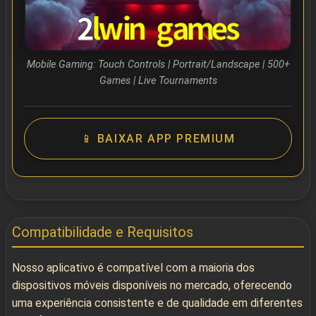
Mobile Gaming: Touch Controls | Portrait/Landscape | 500+
Games | Live Tournaments
📱 BAIXAR APP PREMIUM
Compatibilidade e Requisitos
Nosso aplicativo é compatível com a maioria dos
dispositivos móveis disponíveis no mercado, oferecendo
uma experiência consistente e de qualidade em diferentes