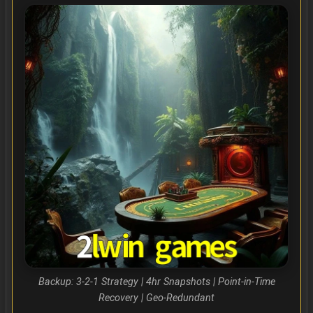
Backup: 3-2-1 Strategy | 4hr Snapshots | Point-in-Time
Recovery | Geo-Redundant