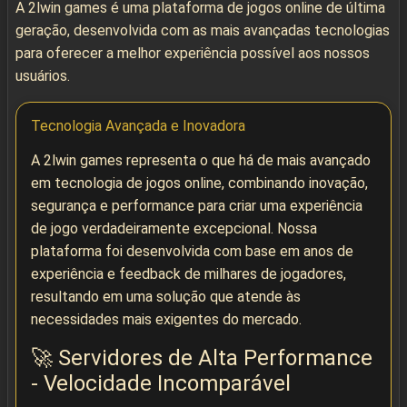
A 2lwin games é uma plataforma de jogos online de última
geração, desenvolvida com as mais avançadas tecnologias
para oferecer a melhor experiência possível aos nossos
usuários.
Tecnologia Avançada e Inovadora
A 2lwin games representa o que há de mais avançado
em tecnologia de jogos online, combinando inovação,
segurança e performance para criar uma experiência
de jogo verdadeiramente excepcional. Nossa
plataforma foi desenvolvida com base em anos de
experiência e feedback de milhares de jogadores,
resultando em uma solução que atende às
necessidades mais exigentes do mercado.
🚀 Servidores de Alta Performance
- Velocidade Incomparável