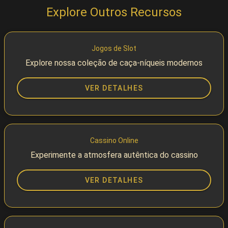
Explore Outros Recursos
Jogos de Slot
Explore nossa coleção de caça-níqueis modernos
VER DETALHES
Cassino Online
Experimente a atmosfera autêntica do cassino
VER DETALHES