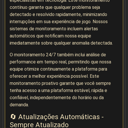
especialistas em tecnologia. Este monitoramento
contínuo garante que qualquer problema seja
detectado e resolvido rapidamente, minimizando
interrupções em sua experiência de jogo. Nossos
sistemas de monitoramento incluem alertas
automáticos que notificam nossa equipe
imediatamente sobre qualquer anomalia detectada.
O monitoramento 24/7 também inclui análise de
performance em tempo real, permitindo que nossa
equipe otimize continuamente a plataforma para
oferecer a melhor experiência possível. Este
monitoramento proativo garante que você sempre
tenha acesso a uma plataforma estável, rápida e
confiável, independentemente do horário ou da
demanda.
🔄 Atualizações Automáticas -
Sempre Atualizado