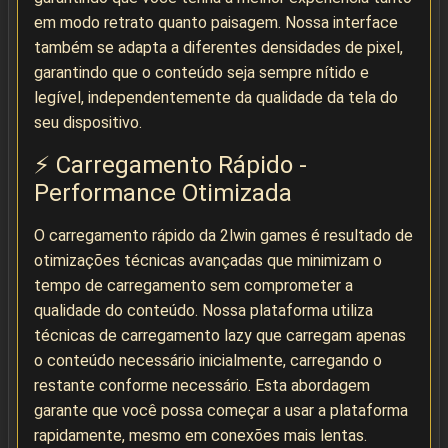
em modo retrato quanto paisagem. Nossa interface
também se adapta a diferentes densidades de pixel,
garantindo que o conteúdo seja sempre nítido e
legível, independentemente da qualidade da tela do
seu dispositivo.
⚡ Carregamento Rápido -
Performance Otimizada
O carregamento rápido da 2lwin games é resultado de
otimizações técnicas avançadas que minimizam o
tempo de carregamento sem comprometer a
qualidade do conteúdo. Nossa plataforma utiliza
técnicas de carregamento lazy que carregam apenas
o conteúdo necessário inicialmente, carregando o
restante conforme necessário. Esta abordagem
garante que você possa começar a usar a plataforma
rapidamente, mesmo em conexões mais lentas.