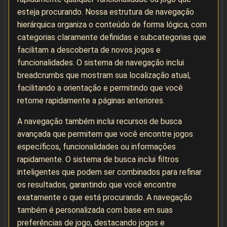
esteja procurando. Nossa estrutura de navegação
hierárquica organiza o conteúdo de forma lógica, com
categorias claramente definidas e subcategorias que
facilitam a descoberta de novos jogos e
funcionalidades. O sistema de navegação inclui
breadcrumbs que mostram sua localização atual,
facilitando a orientação e permitindo que você
retorne rapidamente a páginas anteriores.
A navegação também inclui recursos de busca
avançada que permitem que você encontre jogos
específicos, funcionalidades ou informações
rapidamente. O sistema de busca inclui filtros
inteligentes que podem ser combinados para refinar
os resultados, garantindo que você encontre
exatamente o que está procurando. A navegação
também é personalizada com base em suas
preferências de jogo, destacando jogos e