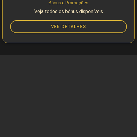
Bônus e Promoções
Veja todos os bônus disponíveis
VER DETALHES