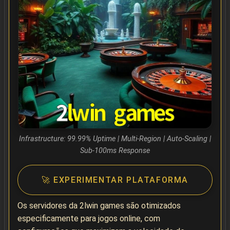
Infrastructure: 99.99% Uptime | Multi-Region | Auto-Scaling |
Sub-100ms Response
🚀 EXPERIMENTAR PLATAFORMA
Os servidores da 2lwin games são otimizados
especificamente para jogos online, com