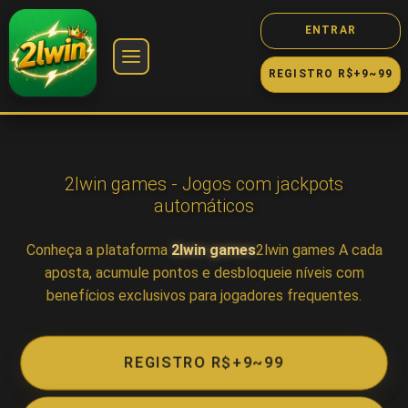
ENTRAR
REGISTRO R$+9~99
🎰 Jogos
Slot
2lwin games - Jogos com jackpots
automáticos
Cassino
Conheça a plataforma
2lwin games
2lwin games A cada
aposta, acumule pontos e desbloqueie níveis com
Fortune
benefícios exclusivos para jogadores frequentes.
Jogos
REGISTRO R$+9~99
Game