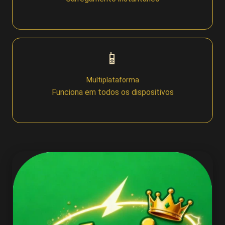
Bet
📱
Win
Multiplataforma
Funciona em todos os dispositivos
APP
📱 Download
APK
Download
Baixar