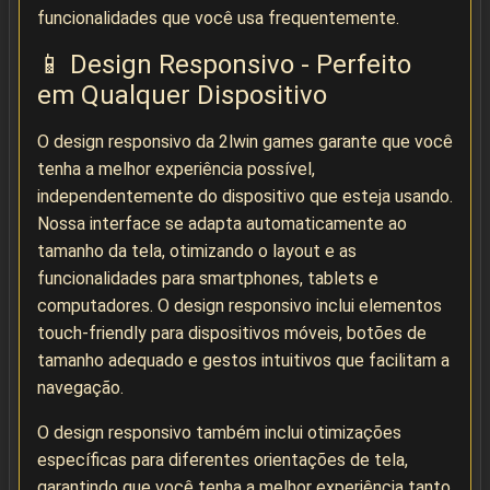
funcionalidades que você usa frequentemente.
📱 Design Responsivo - Perfeito
em Qualquer Dispositivo
O design responsivo da 2lwin games garante que você
tenha a melhor experiência possível,
independentemente do dispositivo que esteja usando.
Nossa interface se adapta automaticamente ao
tamanho da tela, otimizando o layout e as
funcionalidades para smartphones, tablets e
computadores. O design responsivo inclui elementos
touch-friendly para dispositivos móveis, botões de
tamanho adequado e gestos intuitivos que facilitam a
navegação.
O design responsivo também inclui otimizações
específicas para diferentes orientações de tela,
garantindo que você tenha a melhor experiência tanto