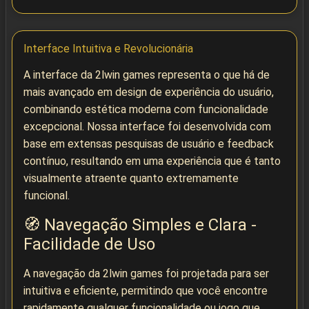
Interface Intuitiva e Revolucionária
A interface da 2lwin games representa o que há de
mais avançado em design de experiência do usuário,
combinando estética moderna com funcionalidade
excepcional. Nossa interface foi desenvolvida com
base em extensas pesquisas de usuário e feedback
contínuo, resultando em uma experiência que é tanto
visualmente atraente quanto extremamente
funcional.
🧭 Navegação Simples e Clara -
Facilidade de Uso
A navegação da 2lwin games foi projetada para ser
intuitiva e eficiente, permitindo que você encontre
rapidamente qualquer funcionalidade ou jogo que