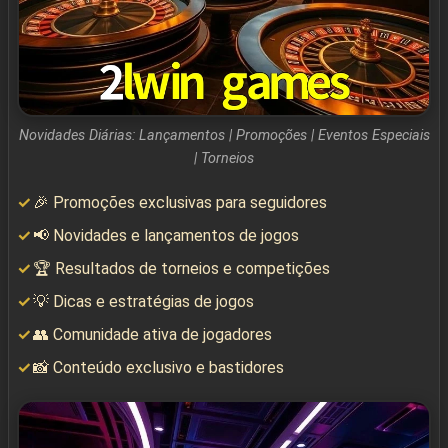
Bet
Win
Novidades Diárias: Lançamentos | Promoções | Eventos Especiais
| Torneios
APP
🎉 Promoções exclusivas para seguidores
📢 Novidades e lançamentos de jogos
📱 Download
🏆 Resultados de torneios e competições
APK
💡 Dicas e estratégias de jogos
👥 Comunidade ativa de jogadores
Download
📸 Conteúdo exclusivo e bastidores
Baixar