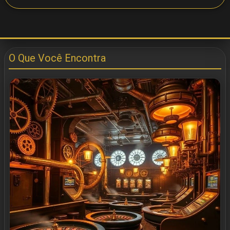
Lottery
👤 Conta
O Que Você Encontra
Login
Cadastro
Bônus
VIP
🏆 Plataforma
Plataforma