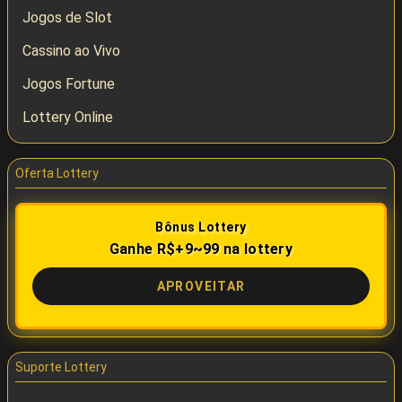
Jogos de Slot
Cassino ao Vivo
Jogos Fortune
Lottery Online
Oferta Lottery
Bônus Lottery
Ganhe R$+9~99 na lottery
APROVEITAR
Suporte Lottery