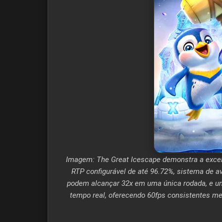
Imagem: The Great Icescape demonstra a excelê
RTP configurável de até 96.72%, sistema de a
podem alcançar 32x em uma única rodada, e uma
tempo real, oferecendo 60fps consistentes me