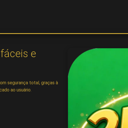
fáceis e
om segurança total, graças à
cado ao usuário.