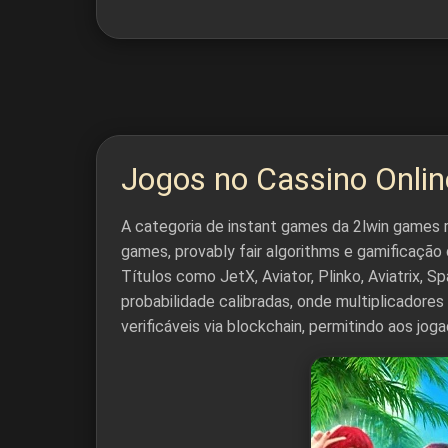
Jogos no Cassino Onli
A categoria de instant games da 2lwin games 
games, provably fair algorithms e gamificaçã
Títulos como JetX, Aviator, Plinko, Aviatri
probabilidade calibradas, onde multiplicador
verificáveis via blockchain, permitindo aos jo