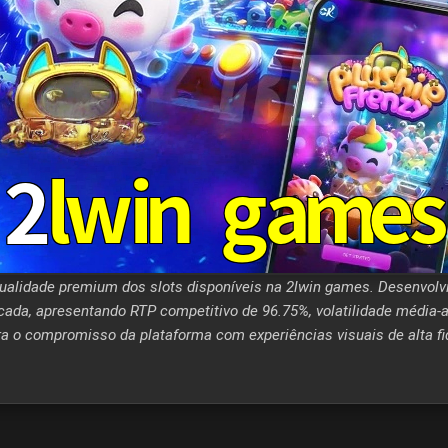
qualidade premium dos slots disponíveis na 2lwin games. Desenvolvi
cada, apresentando RTP competitivo de 96.75%, volatilidade média-
a o compromisso da plataforma com experiências visuais de alta fid