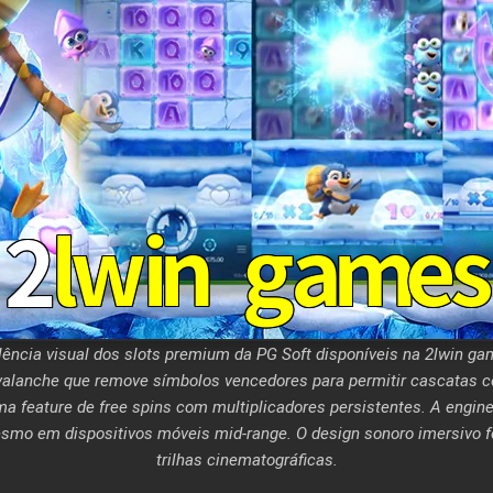
ncia visual dos slots premium da PG Soft disponíveis na 2lwin game
valanche que remove símbolos vencedores para permitir cascatas c
 feature de free spins com multiplicadores persistentes. A engine
smo em dispositivos móveis mid-range. O design sonoro imersivo fo
trilhas cinematográficas.