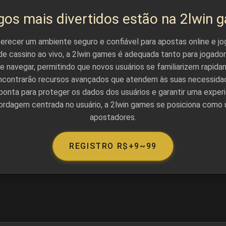
🌐 Social & Contato
gos mais divertidos estão na 2lwin 
📱 Telegram
📘 Facebook
erecer um ambiente seguro e confiável para apostas online e j
e cassino ao vivo, a 2lwin games é adequada tanto para jogadore
 de navegar, permitindo que novos usuários se familiarizem rapi
contrarão recursos avançados que atendem às suas necessidade
ponta para proteger os dados dos usuários e garantir uma experi
bordagem centrada no usuário, a 2lwin games se posiciona como 
apostadores.
REGISTRO R$+9~99