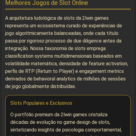
Melhores Jogos de Slot Online
A arquitetura ludológica de slots da 2lwin games
representa um ecossistema curado de experiências de
jogo algoritmicamente balanceadas, onde cada título
passa por rigoroso processo de due diligence antes da
integração. Nossa taxonomia de slots emprega
classification systems multidimensionais baseados em
volatilidade matemática, densidade de feature activation,
perfis de RTP (Return to Player) e engagement metrics
derivados de behavioral analytics de milhões de sessões
de jogo globalmente distribuídas.
Slots Populares e Exclusivos
O portfólio premium da 2lwin games cristaliza
décadas de evolução no game design de slots,
sintetizando insights de psicologia comportamental,