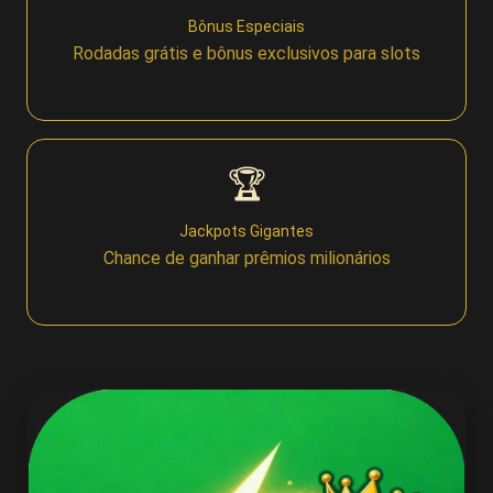
Bônus Especiais
Rodadas grátis e bônus exclusivos para slots
Bet
Win
🏆
APP
Jackpots Gigantes
Chance de ganhar prêmios milionários
📱 Download
APK
Download
Baixar