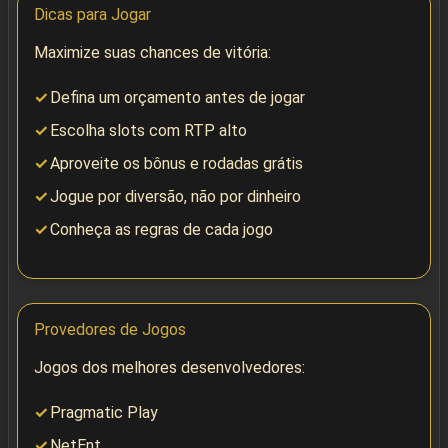
Dicas para Jogar
Maximize suas chances de vitória:
Defina um orçamento antes de jogar
Escolha slots com RTP alto
Aproveite os bônus e rodadas grátis
Jogue por diversão, não por dinheiro
Conheça as regras de cada jogo
Provedores de Jogos
Jogos dos melhores desenvolvedores:
Pragmatic Play
NetEnt