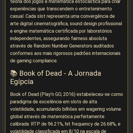
teoria dos jogos e matemática estocástica para criar
experiências que transcendem o entretenimento
casual. Cada slot representa uma convergência de
arte digital cinematográfica, sound design profissional
e engine matemática certificada por laboratórios
independentes, assegurando fairness absoluta
através de Random Number Generators auditados
conformes aos mais rigorosos padrões internacionais
de gaming compliance.
📚 Book of Dead - A Jornada
Egípcia
Book of Dead (Play'n GO, 2016) estabeleceu-se como
paradigma de excelência em slots de alta
volatilidade, acumulando bilhões em wagering volume
global através de matemática perfeitamente
calibrada: RTP de 96.21%, hit frequency de 26.68%, e
volatilidade classificada em 8/10 na escala de