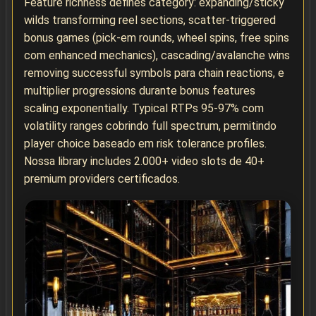
Feature richness defines category: expanding/sticky
wilds transforming reel sections, scatter-triggered
bonus games (pick-em rounds, wheel spins, free spins
com enhanced mechanics), cascading/avalanche wins
removing successful symbols para chain reactions, e
multiplier progressions durante bonus features
scaling exponentially. Typical RTPs 95-97% com
volatility ranges cobrindo full spectrum, permitindo
player choice baseado em risk tolerance profiles.
Nossa library includes 2.000+ video slots de 40+
premium providers certificados.