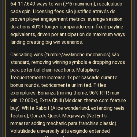
64-117.649 ways to win (7^6 maximum), recalculado
cada spin. Licensing fees são justified através de
proven player engagement metrics: average session
durations 40%+ longer comparado com fixed-payline
equivalents, driven por anticipation de maximum ways
landing creating big win scenarios.
Cascading wins (tumble/avalanche mechanics) são
standard, removing winning symbols e dropping novos
para potential chain reactions. Multipliers
frequentemente increase 1x per cascade durante
bonus rounds, teoricamente unlimited. Titles
exemplares: Bonanza (mining theme, 96% RTP, max
win 12.000x), Extra Chilli (Mexican theme com feature
buy), White Rabbit (Alice wonderland, extending reels
feature), Gonzo's Quest Megaways (NetEnt's
remaster adding mechanic para franchise classic).
Volatilidade universally alta exigindo extended