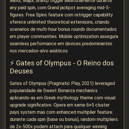
Minor, Major, Grand) trigger aleatoriamente durante
any paid spin, com Grand jackpot averaging mid-5-
figures. Free Spins feature com retrigger capability
oferece unlimited theoretical extensions, criando
scenarios de multi-hour bonus rounds documentados
em player communities. Mobile optimization assegura
seamless performance em devices predominantes
nos mercados-alvo asiáticos.
⚡ Gates of Olympus - O Reino dos
Deuses
Gates of Olympus (Pragmatic Play, 2021) leveraged
popularidade de Sweet Bonanza mechanics
aplicando-as em Greek mythology theme com visual
upgrade significativo. Opera em same 6×5 cluster
pays system mas com enhanced multiplier feature:
durante cada spin (base ou bonus), random multipliers
de 2x-500x podem attach para qualquer winning