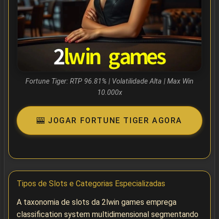
Fortune Tiger: RTP 96.81% | Volatilidade Alta | Max Win
10.000x
🎰 JOGAR FORTUNE TIGER AGORA
Tipos de Slots e Categorias Especializadas
A taxonomia de slots da 2lwin games emprega
classification system multidimensional segmentando