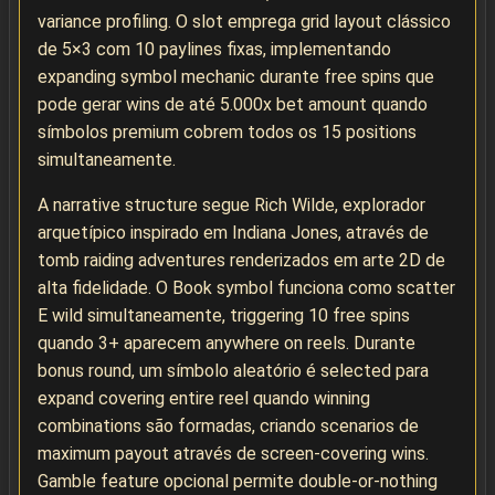
variance profiling. O slot emprega grid layout clássico
de 5×3 com 10 paylines fixas, implementando
expanding symbol mechanic durante free spins que
pode gerar wins de até 5.000x bet amount quando
símbolos premium cobrem todos os 15 positions
simultaneamente.
A narrative structure segue Rich Wilde, explorador
arquetípico inspirado em Indiana Jones, através de
tomb raiding adventures renderizados em arte 2D de
alta fidelidade. O Book symbol funciona como scatter
E wild simultaneamente, triggering 10 free spins
quando 3+ aparecem anywhere on reels. Durante
bonus round, um símbolo aleatório é selected para
expand covering entire reel quando winning
combinations são formadas, criando scenarios de
maximum payout através de screen-covering wins.
Gamble feature opcional permite double-or-nothing