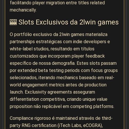
facilitando player migration entre titles related
mechanically.
🎰 Slots Exclusivos da 2lwin games
O portfólio exclusivo da 2lwin games materializa
partnerships estratégicas com indie developers e
white-label studios, resultando em títulos
customizados que incorporam player feedback
específico de nossa demografia. Estes slots passam
por extended beta testing periods com focus groups
selecionados, iterando mechanics baseado em real-
world engagement metrics antes de production
launch. Exclusivity agreements asseguram
differentiation competitiva, criando unique value
proposition não replicável em competing platforms.
Compliance rigoroso é maintained através de third-
party RNG certification (iTech Labs, eCOGRA),