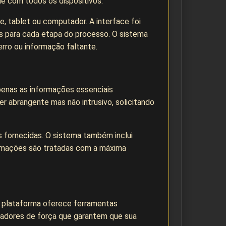
de com todos os dispositivos.
e, tablet ou computador. A interface foi
as para cada etapa do processo. O sistema
rro ou informação faltante.
penas as informações essenciais
ser abrangente mas não intrusivo, solicitando
s fornecidas. O sistema também inclui
formações são tratadas com a máxima
sa plataforma oferece ferramentas
ficadores de força que garantem que sua