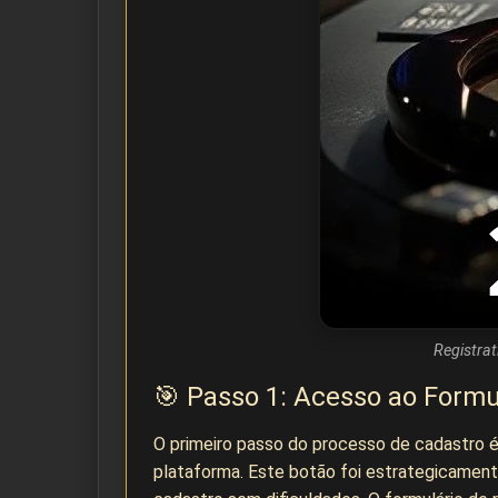
Registrat
🎯 Passo 1: Acesso ao Formu
O primeiro passo do processo de cadastro 
plataforma. Este botão foi estrategicamente