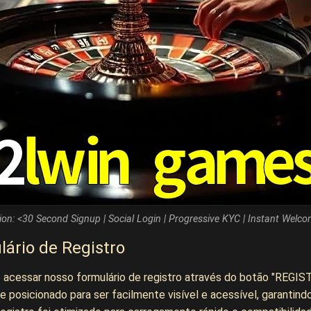
ion: <30 Second Signup | Social Login | Progressive KYC | Instant Wel
lário de Registro
é acessar nosso formulário de registro através do botão "RE
 posicionado para ser facilmente visível e acessível, garantind