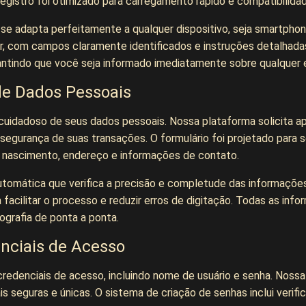
registro foi otimizado para carregamento rápido e compatibilida
 se adapta perfeitamente a qualquer dispositivo, seja smartphon
egar, com campos claramente identificados e instruções detalhad
antindo que você seja informado imediatamente sobre qualquer e
de Dados Pessoais
uidadoso de seus dados pessoais. Nossa plataforma solicita a
a segurança de suas transações. O formulário foi projetado para 
nascimento, endereço e informações de contato.
automática que verifica a precisão e completude das informaçõe
facilitar o processo e reduzir erros de digitação. Todas as in
ografia de ponta a ponta.
enciais de Acesso
 credenciais de acesso, incluindo nome de usuário e senha. Nos
ais seguras e únicas. O sistema de criação de senhas inclui veri