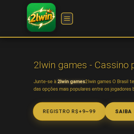
🎰 Jogos
Slot
2lwin games - Cassino p
Cassino
Junte-se à
2lwin games
2lwin games O Brasil t
das opções mais populares entre os jogadores br
Fortune
REGISTRO R$+9~99
SAIBA
Jogos