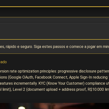
es, rápido e seguro. Siga estes passos e comece a jogar em min
cado
on rate optimization principles: progressive disclosure pattern mi
tions (Google OAuth, Facebook Connect, Apple Sign-In reducing f
atures incrementally. KYC (Know Your Customer) compliance util
l limit), Level 2 (document upload + address proof, R$10.000 lim