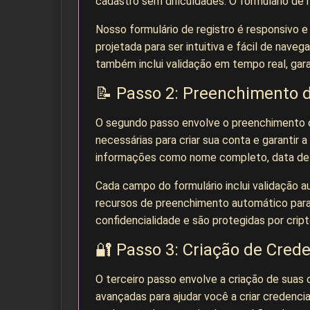
cadastro sem dificuldades. O formulário de 
Nosso formulário de registro é responsivo e
projetada para ser intuitiva e fácil de nav
também inclui validação em tempo real, gar
📝 Passo 2: Preenchimento 
O segundo passo envolve o preenchimento c
necessárias para criar sua conta e garantir 
informações como nome completo, data de 
Cada campo do formulário inclui validação 
recursos de preenchimento automático para 
confidencialidade e são protegidas por cript
🔐 Passo 3: Criação de Cred
O terceiro passo envolve a criação de suas
avançadas para ajudar você a criar credenci