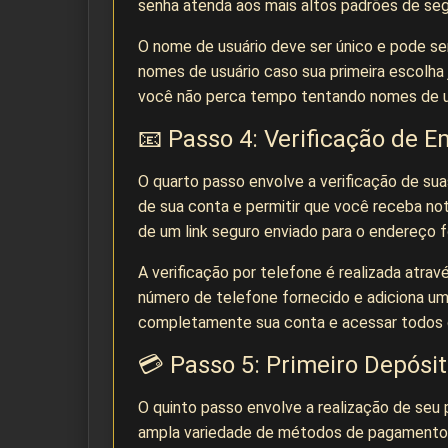
senha atenda aos mais altos padrões de seg
O nome de usuário deve ser único e pode s
nomes de usuário caso sua primeira escolha 
você não perca tempo tentando nomes de us
📧 Passo 4: Verificação de E
O quarto passo envolve a verificação de sua
de sua conta e permitir que você receba not
de um link seguro enviado para o endereço f
A verificação por telefone é realizada atr
número de telefone fornecido e adiciona um
completamente sua conta e acessar todos o
💳 Passo 5: Primeiro Depósit
O quinto passo envolve a realização de seu
ampla variedade de métodos de pagamento, in